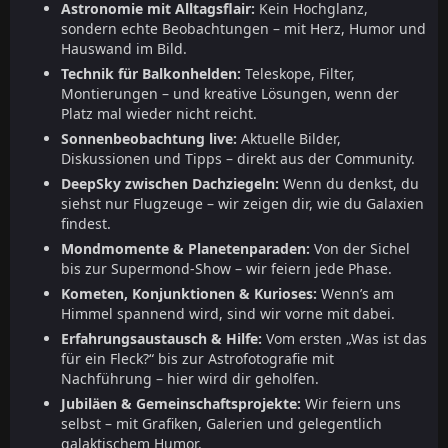
Astronomie mit Alltagsflair:
Kein Hochglanz,
sondern echte Beobachtungen – mit Herz, Humor und
Hauswand im Bild.
Technik für Balkonhelden:
Teleskope, Filter,
Montierungen – und kreative Lösungen, wenn der
Platz mal wieder nicht reicht.
Sonnenbeobachtung live:
Aktuelle Bilder,
Diskussionen und Tipps – direkt aus der Community.
DeepSky zwischen Dachziegeln:
Wenn du denkst, du
siehst nur Flugzeuge – wir zeigen dir, wie du Galaxien
findest.
Mondmomente & Planetenparaden:
Von der Sichel
bis zur Supermond-Show – wir feiern jede Phase.
Kometen, Konjunktionen & Kurioses:
Wenn’s am
Himmel spannend wird, sind wir vorne mit dabei.
Erfahrungsaustausch & Hilfe:
Vom ersten „Was ist das
für ein Fleck?“ bis zur Astrofotografie mit
Nachführung – hier wird dir geholfen.
Jubiläen & Gemeinschaftsprojekte:
Wir feiern uns
selbst – mit Grafiken, Galerien und gelegentlich
galaktischem Humor.