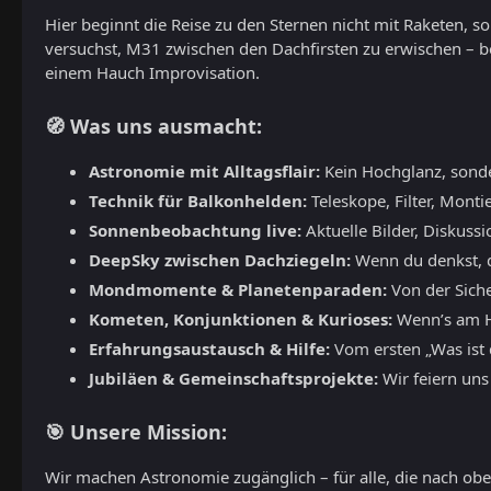
Hier beginnt die Reise zu den Sternen nicht mit Raketen, 
versuchst, M31 zwischen den Dachfirsten zu erwischen – b
einem Hauch Improvisation.
🧭 Was uns ausmacht:
Astronomie mit Alltagsflair:
Kein Hochglanz, sond
Technik für Balkonhelden:
Teleskope, Filter, Monti
Sonnenbeobachtung live:
Aktuelle Bilder, Diskuss
DeepSky zwischen Dachziegeln:
Wenn du denkst, du
Mondmomente & Planetenparaden:
Von der Siche
Kometen, Konjunktionen & Kurioses:
Wenn’s am Hi
Erfahrungsaustausch & Hilfe:
Vom ersten „Was ist d
Jubiläen & Gemeinschaftsprojekte:
Wir feiern uns
🎯 Unsere Mission:
Wir machen Astronomie zugänglich – für alle, die nach oben