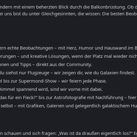
sondern mit einem beherzten Blick durch die Balkonbrüstung. Ob 
ei uns bist du unter Gleichgesinnten, die wissen: Die besten B
ern echte Beobachtungen – mit Herz, Humor und Hauswand im B
erungen – und kreative Lösungen, wenn der Platz mal wieder nicht
ionen und Tipps – direkt aus der Community.
 siehst nur Flugzeuge – wir zeigen dir, wie du Galaxien findest.
l bis zur Supermond-Show – wir feiern jede Phase.
mmel spannend wird, sind wir vorne mit dabei.
as für ein Fleck?“ bis zur Astrofotografie mit Nachführung – hier
 selbst – mit Grafiken, Galerien und gelegentlich galaktischem H
 schauen und sich fragen: „Was ist da draußen eigentlich los?“ E