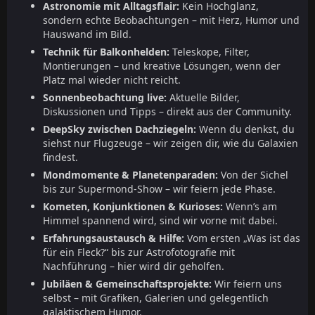
Astronomie mit Alltagsflair:
Kein Hochglanz,
sondern echte Beobachtungen – mit Herz, Humor und
Hauswand im Bild.
Technik für Balkonhelden:
Teleskope, Filter,
Montierungen – und kreative Lösungen, wenn der
Platz mal wieder nicht reicht.
Sonnenbeobachtung live:
Aktuelle Bilder,
Diskussionen und Tipps – direkt aus der Community.
DeepSky zwischen Dachziegeln:
Wenn du denkst, du
siehst nur Flugzeuge – wir zeigen dir, wie du Galaxien
findest.
Mondmomente & Planetenparaden:
Von der Sichel
bis zur Supermond-Show – wir feiern jede Phase.
Kometen, Konjunktionen & Kurioses:
Wenn’s am
Himmel spannend wird, sind wir vorne mit dabei.
Erfahrungsaustausch & Hilfe:
Vom ersten „Was ist das
für ein Fleck?“ bis zur Astrofotografie mit
Nachführung – hier wird dir geholfen.
Jubiläen & Gemeinschaftsprojekte:
Wir feiern uns
selbst – mit Grafiken, Galerien und gelegentlich
galaktischem Humor.