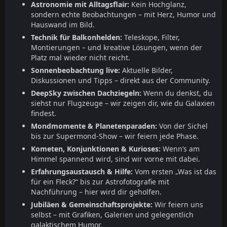
Astronomie mit Alltagsflair:
Kein Hochglanz,
sondern echte Beobachtungen – mit Herz, Humor und
Hauswand im Bild.
Technik für Balkonhelden:
Teleskope, Filter,
Montierungen – und kreative Lösungen, wenn der
Platz mal wieder nicht reicht.
Sonnenbeobachtung live:
Aktuelle Bilder,
Diskussionen und Tipps – direkt aus der Community.
DeepSky zwischen Dachziegeln:
Wenn du denkst, du
siehst nur Flugzeuge – wir zeigen dir, wie du Galaxien
findest.
Mondmomente & Planetenparaden:
Von der Sichel
bis zur Supermond-Show – wir feiern jede Phase.
Kometen, Konjunktionen & Kurioses:
Wenn’s am
Himmel spannend wird, sind wir vorne mit dabei.
Erfahrungsaustausch & Hilfe:
Vom ersten „Was ist das
für ein Fleck?“ bis zur Astrofotografie mit
Nachführung – hier wird dir geholfen.
Jubiläen & Gemeinschaftsprojekte:
Wir feiern uns
selbst – mit Grafiken, Galerien und gelegentlich
galaktischem Humor.