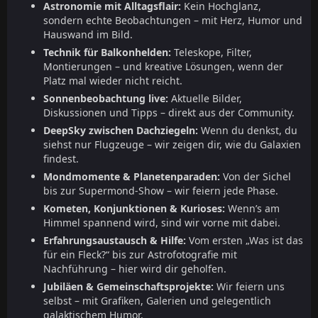
Astronomie mit Alltagsflair:
Kein Hochglanz,
sondern echte Beobachtungen – mit Herz, Humor und
Hauswand im Bild.
Technik für Balkonhelden:
Teleskope, Filter,
Montierungen – und kreative Lösungen, wenn der
Platz mal wieder nicht reicht.
Sonnenbeobachtung live:
Aktuelle Bilder,
Diskussionen und Tipps – direkt aus der Community.
DeepSky zwischen Dachziegeln:
Wenn du denkst, du
siehst nur Flugzeuge – wir zeigen dir, wie du Galaxien
findest.
Mondmomente & Planetenparaden:
Von der Sichel
bis zur Supermond-Show – wir feiern jede Phase.
Kometen, Konjunktionen & Kurioses:
Wenn’s am
Himmel spannend wird, sind wir vorne mit dabei.
Erfahrungsaustausch & Hilfe:
Vom ersten „Was ist das
für ein Fleck?“ bis zur Astrofotografie mit
Nachführung – hier wird dir geholfen.
Jubiläen & Gemeinschaftsprojekte:
Wir feiern uns
selbst – mit Grafiken, Galerien und gelegentlich
galaktischem Humor.