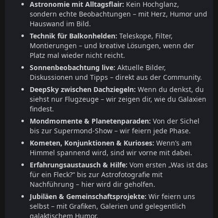
Astronomie mit Alltagsflair:
Kein Hochglanz,
sondern echte Beobachtungen – mit Herz, Humor und
Hauswand im Bild.
Technik für Balkonhelden:
Teleskope, Filter,
Montierungen – und kreative Lösungen, wenn der
Platz mal wieder nicht reicht.
Sonnenbeobachtung live:
Aktuelle Bilder,
Diskussionen und Tipps – direkt aus der Community.
DeepSky zwischen Dachziegeln:
Wenn du denkst, du
siehst nur Flugzeuge – wir zeigen dir, wie du Galaxien
findest.
Mondmomente & Planetenparaden:
Von der Sichel
bis zur Supermond-Show – wir feiern jede Phase.
Kometen, Konjunktionen & Kurioses:
Wenn’s am
Himmel spannend wird, sind wir vorne mit dabei.
Erfahrungsaustausch & Hilfe:
Vom ersten „Was ist das
für ein Fleck?“ bis zur Astrofotografie mit
Nachführung – hier wird dir geholfen.
Jubiläen & Gemeinschaftsprojekte:
Wir feiern uns
selbst – mit Grafiken, Galerien und gelegentlich
galaktischem Humor.