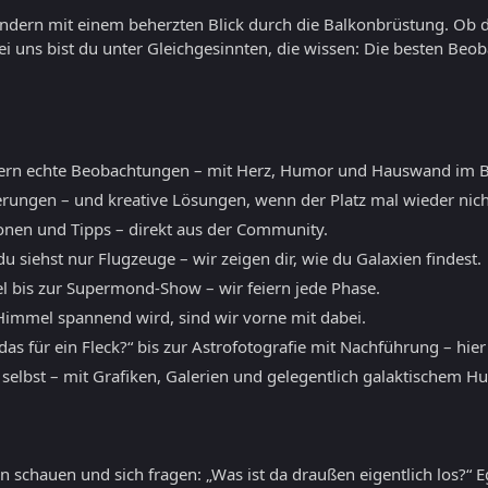
sondern mit einem beherzten Blick durch die Balkonbrüstung. Ob 
ei uns bist du unter Gleichgesinnten, die wissen: Die besten B
ern echte Beobachtungen – mit Herz, Humor und Hauswand im B
erungen – und kreative Lösungen, wenn der Platz mal wieder nicht
ionen und Tipps – direkt aus der Community.
 siehst nur Flugzeuge – wir zeigen dir, wie du Galaxien findest.
l bis zur Supermond-Show – wir feiern jede Phase.
mmel spannend wird, sind wir vorne mit dabei.
as für ein Fleck?“ bis zur Astrofotografie mit Nachführung – hier
 selbst – mit Grafiken, Galerien und gelegentlich galaktischem H
 schauen und sich fragen: „Was ist da draußen eigentlich los?“ E