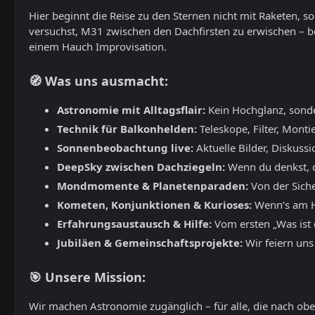
Hier beginnt die Reise zu den Sternen nicht mit Raketen, 
versuchst, M31 zwischen den Dachfirsten zu erwischen – b
einem Hauch Improvisation.
🧭 Was uns ausmacht:
Astronomie mit Alltagsflair:
Kein Hochglanz, sond
Technik für Balkonhelden:
Teleskope, Filter, Monti
Sonnenbeobachtung live:
Aktuelle Bilder, Diskuss
DeepSky zwischen Dachziegeln:
Wenn du denkst, du
Mondmomente & Planetenparaden:
Von der Siche
Kometen, Konjunktionen & Kurioses:
Wenn’s am Hi
Erfahrungsaustausch & Hilfe:
Vom ersten „Was ist d
Jubiläen & Gemeinschaftsprojekte:
Wir feiern uns
🎯 Unsere Mission:
Wir machen Astronomie zugänglich – für alle, die nach oben