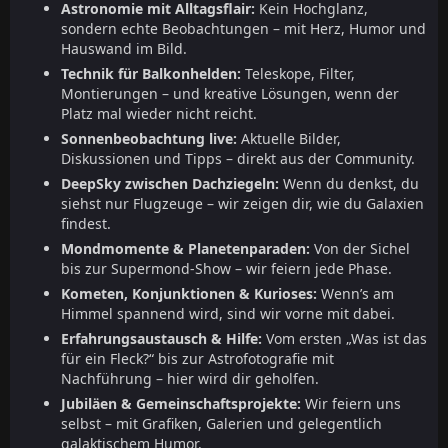
Astronomie mit Alltagsflair:
Kein Hochglanz,
sondern echte Beobachtungen – mit Herz, Humor und
Hauswand im Bild.
Technik für Balkonhelden:
Teleskope, Filter,
Montierungen – und kreative Lösungen, wenn der
Platz mal wieder nicht reicht.
Sonnenbeobachtung live:
Aktuelle Bilder,
Diskussionen und Tipps – direkt aus der Community.
DeepSky zwischen Dachziegeln:
Wenn du denkst, du
siehst nur Flugzeuge – wir zeigen dir, wie du Galaxien
findest.
Mondmomente & Planetenparaden:
Von der Sichel
bis zur Supermond-Show – wir feiern jede Phase.
Kometen, Konjunktionen & Kurioses:
Wenn’s am
Himmel spannend wird, sind wir vorne mit dabei.
Erfahrungsaustausch & Hilfe:
Vom ersten „Was ist das
für ein Fleck?“ bis zur Astrofotografie mit
Nachführung – hier wird dir geholfen.
Jubiläen & Gemeinschaftsprojekte:
Wir feiern uns
selbst – mit Grafiken, Galerien und gelegentlich
galaktischem Humor.