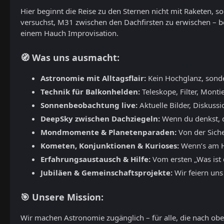
Hier beginnt die Reise zu den Sternen nicht mit Raketen, 
versuchst, M31 zwischen den Dachfirsten zu erwischen – b
einem Hauch Improvisation.
🧭 Was uns ausmacht:
Astronomie mit Alltagsflair:
Kein Hochglanz, sond
Technik für Balkonhelden:
Teleskope, Filter, Monti
Sonnenbeobachtung live:
Aktuelle Bilder, Diskuss
DeepSky zwischen Dachziegeln:
Wenn du denkst, du
Mondmomente & Planetenparaden:
Von der Siche
Kometen, Konjunktionen & Kurioses:
Wenn’s am Hi
Erfahrungsaustausch & Hilfe:
Vom ersten „Was ist d
Jubiläen & Gemeinschaftsprojekte:
Wir feiern uns
🎯 Unsere Mission:
Wir machen Astronomie zugänglich – für alle, die nach oben