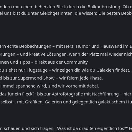
sondern mit einem beherzten Blick durch die Balkonbrüstung. Ob 
ei uns bist du unter Gleichgesinnten, die wissen: Die besten B
ern echte Beobachtungen – mit Herz, Humor und Hauswand im B
erungen – und kreative Lösungen, wenn der Platz mal wieder nicht
ionen und Tipps – direkt aus der Community.
 siehst nur Flugzeuge – wir zeigen dir, wie du Galaxien findest.
l bis zur Supermond-Show – wir feiern jede Phase.
mmel spannend wird, sind wir vorne mit dabei.
as für ein Fleck?“ bis zur Astrofotografie mit Nachführung – hier
 selbst – mit Grafiken, Galerien und gelegentlich galaktischem H
 schauen und sich fragen: „Was ist da draußen eigentlich los?“ E