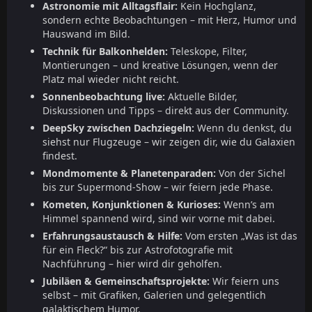
Astronomie mit Alltagsflair:
Kein Hochglanz,
sondern echte Beobachtungen – mit Herz, Humor und
Hauswand im Bild.
Technik für Balkonhelden:
Teleskope, Filter,
Montierungen – und kreative Lösungen, wenn der
Platz mal wieder nicht reicht.
Sonnenbeobachtung live:
Aktuelle Bilder,
Diskussionen und Tipps – direkt aus der Community.
DeepSky zwischen Dachziegeln:
Wenn du denkst, du
siehst nur Flugzeuge – wir zeigen dir, wie du Galaxien
findest.
Mondmomente & Planetenparaden:
Von der Sichel
bis zur Supermond-Show – wir feiern jede Phase.
Kometen, Konjunktionen & Kurioses:
Wenn’s am
Himmel spannend wird, sind wir vorne mit dabei.
Erfahrungsaustausch & Hilfe:
Vom ersten „Was ist das
für ein Fleck?“ bis zur Astrofotografie mit
Nachführung – hier wird dir geholfen.
Jubiläen & Gemeinschaftsprojekte:
Wir feiern uns
selbst – mit Grafiken, Galerien und gelegentlich
galaktischem Humor.