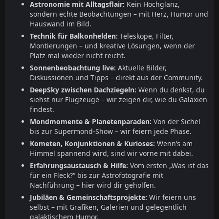
Astronomie mit Alltagsflair:
Kein Hochglanz,
sondern echte Beobachtungen – mit Herz, Humor und
Hauswand im Bild.
Technik für Balkonhelden:
Teleskope, Filter,
Montierungen – und kreative Lösungen, wenn der
Platz mal wieder nicht reicht.
Sonnenbeobachtung live:
Aktuelle Bilder,
Diskussionen und Tipps – direkt aus der Community.
DeepSky zwischen Dachziegeln:
Wenn du denkst, du
siehst nur Flugzeuge – wir zeigen dir, wie du Galaxien
findest.
Mondmomente & Planetenparaden:
Von der Sichel
bis zur Supermond-Show – wir feiern jede Phase.
Kometen, Konjunktionen & Kurioses:
Wenn’s am
Himmel spannend wird, sind wir vorne mit dabei.
Erfahrungsaustausch & Hilfe:
Vom ersten „Was ist das
für ein Fleck?“ bis zur Astrofotografie mit
Nachführung – hier wird dir geholfen.
Jubiläen & Gemeinschaftsprojekte:
Wir feiern uns
selbst – mit Grafiken, Galerien und gelegentlich
galaktischem Humor.