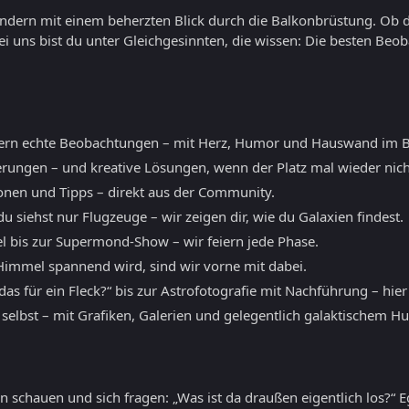
sondern mit einem beherzten Blick durch die Balkonbrüstung. Ob 
ei uns bist du unter Gleichgesinnten, die wissen: Die besten B
ern echte Beobachtungen – mit Herz, Humor und Hauswand im B
erungen – und kreative Lösungen, wenn der Platz mal wieder nicht
ionen und Tipps – direkt aus der Community.
 siehst nur Flugzeuge – wir zeigen dir, wie du Galaxien findest.
l bis zur Supermond-Show – wir feiern jede Phase.
mmel spannend wird, sind wir vorne mit dabei.
as für ein Fleck?“ bis zur Astrofotografie mit Nachführung – hier
 selbst – mit Grafiken, Galerien und gelegentlich galaktischem H
 schauen und sich fragen: „Was ist da draußen eigentlich los?“ E