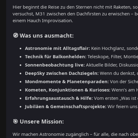
Hier beginnt die Reise zu den Sternen nicht mit Raketen, 
versuchst, M31 zwischen den Dachfirsten zu erwischen – b
einem Hauch Improvisation.
🧭 Was uns ausmacht:
Astronomie mit Alltagsflair:
Kein Hochglanz, sond
Technik für Balkonhelden:
Teleskope, Filter, Monti
Sonnenbeobachtung live:
Aktuelle Bilder, Diskuss
DeepSky zwischen Dachziegeln:
Wenn du denkst, du
Mondmomente & Planetenparaden:
Von der Siche
Kometen, Konjunktionen & Kurioses:
Wenn’s am Hi
Erfahrungsaustausch & Hilfe:
Vom ersten „Was ist d
Jubiläen & Gemeinschaftsprojekte:
Wir feiern uns
🎯 Unsere Mission:
Wir machen Astronomie zugänglich – für alle, die nach oben