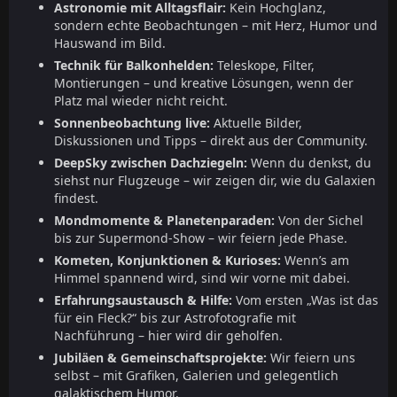
Astronomie mit Alltagsflair:
Kein Hochglanz,
sondern echte Beobachtungen – mit Herz, Humor und
Hauswand im Bild.
Technik für Balkonhelden:
Teleskope, Filter,
Montierungen – und kreative Lösungen, wenn der
Platz mal wieder nicht reicht.
Sonnenbeobachtung live:
Aktuelle Bilder,
Diskussionen und Tipps – direkt aus der Community.
DeepSky zwischen Dachziegeln:
Wenn du denkst, du
siehst nur Flugzeuge – wir zeigen dir, wie du Galaxien
findest.
Mondmomente & Planetenparaden:
Von der Sichel
bis zur Supermond-Show – wir feiern jede Phase.
Kometen, Konjunktionen & Kurioses:
Wenn’s am
Himmel spannend wird, sind wir vorne mit dabei.
Erfahrungsaustausch & Hilfe:
Vom ersten „Was ist das
für ein Fleck?“ bis zur Astrofotografie mit
Nachführung – hier wird dir geholfen.
Jubiläen & Gemeinschaftsprojekte:
Wir feiern uns
selbst – mit Grafiken, Galerien und gelegentlich
galaktischem Humor.