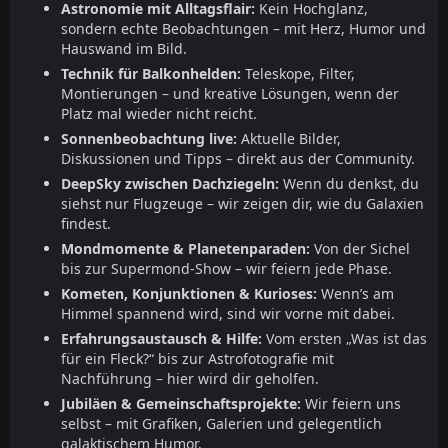
Astronomie mit Alltagsflair:
Kein Hochglanz,
sondern echte Beobachtungen – mit Herz, Humor und
Hauswand im Bild.
Technik für Balkonhelden:
Teleskope, Filter,
Montierungen – und kreative Lösungen, wenn der
Platz mal wieder nicht reicht.
Sonnenbeobachtung live:
Aktuelle Bilder,
Diskussionen und Tipps – direkt aus der Community.
DeepSky zwischen Dachziegeln:
Wenn du denkst, du
siehst nur Flugzeuge – wir zeigen dir, wie du Galaxien
findest.
Mondmomente & Planetenparaden:
Von der Sichel
bis zur Supermond-Show – wir feiern jede Phase.
Kometen, Konjunktionen & Kurioses:
Wenn’s am
Himmel spannend wird, sind wir vorne mit dabei.
Erfahrungsaustausch & Hilfe:
Vom ersten „Was ist das
für ein Fleck?“ bis zur Astrofotografie mit
Nachführung – hier wird dir geholfen.
Jubiläen & Gemeinschaftsprojekte:
Wir feiern uns
selbst – mit Grafiken, Galerien und gelegentlich
galaktischem Humor.