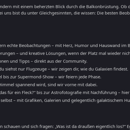
sondern mit einem beherzten Blick durch die Balkonbrüstung. Ob 
ei uns bist du unter Gleichgesinnten, die wissen: Die besten B
ern echte Beobachtungen – mit Herz, Humor und Hauswand im B
erungen – und kreative Lösungen, wenn der Platz mal wieder nicht
ionen und Tipps – direkt aus der Community.
 siehst nur Flugzeuge – wir zeigen dir, wie du Galaxien findest.
l bis zur Supermond-Show – wir feiern jede Phase.
mmel spannend wird, sind wir vorne mit dabei.
as für ein Fleck?“ bis zur Astrofotografie mit Nachführung – hier
 selbst – mit Grafiken, Galerien und gelegentlich galaktischem H
 schauen und sich fragen: „Was ist da draußen eigentlich los?“ E