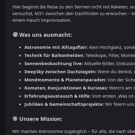
Hier beginnt die Reise zu den Sternen nicht mit Raketen, 
versuchst, M31 zwischen den Dachfirsten zu erwischen – b
einem Hauch Improvisation.
🧭 Was uns ausmacht:
Astronomie mit Alltagsflair:
Kein Hochglanz, sond
Technik für Balkonhelden:
Teleskope, Filter, Monti
Sonnenbeobachtung live:
Aktuelle Bilder, Diskuss
DeepSky zwischen Dachziegeln:
Wenn du denkst, du
Mondmomente & Planetenparaden:
Von der Siche
Kometen, Konjunktionen & Kurioses:
Wenn’s am Hi
Erfahrungsaustausch & Hilfe:
Vom ersten „Was ist d
Jubiläen & Gemeinschaftsprojekte:
Wir feiern uns
🎯 Unsere Mission:
Wir machen Astronomie zugänglich – für alle, die nach oben