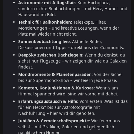
Astronomie mit Alltagsflair:
Kein Hochglanz,
sondern echte Beobachtungen – mit Herz, Humor und
Hauswand im Bild.
Technik für Balkonhelden:
Teleskope, Filter,
Montierungen – und kreative Lösungen, wenn der
Platz mal wieder nicht reicht.
Sonnenbeobachtung live:
Aktuelle Bilder,
Diskussionen und Tipps – direkt aus der Community.
DeepSky zwischen Dachziegeln:
Wenn du denkst, du
siehst nur Flugzeuge – wir zeigen dir, wie du Galaxien
findest.
Mondmomente & Planetenparaden:
Von der Sichel
bis zur Supermond-Show – wir feiern jede Phase.
Kometen, Konjunktionen & Kurioses:
Wenn’s am
Himmel spannend wird, sind wir vorne mit dabei.
Erfahrungsaustausch & Hilfe:
Vom ersten „Was ist das
für ein Fleck?“ bis zur Astrofotografie mit
Nachführung – hier wird dir geholfen.
Jubiläen & Gemeinschaftsprojekte:
Wir feiern uns
selbst – mit Grafiken, Galerien und gelegentlich
galaktischem Humor.