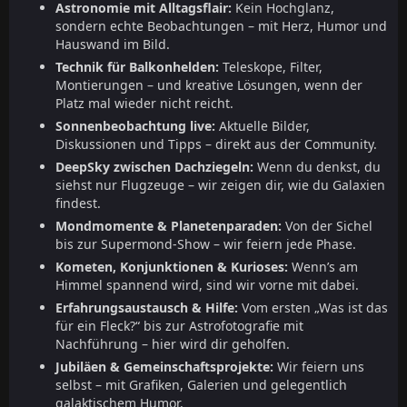
Astronomie mit Alltagsflair:
Kein Hochglanz,
sondern echte Beobachtungen – mit Herz, Humor und
Hauswand im Bild.
Technik für Balkonhelden:
Teleskope, Filter,
Montierungen – und kreative Lösungen, wenn der
Platz mal wieder nicht reicht.
Sonnenbeobachtung live:
Aktuelle Bilder,
Diskussionen und Tipps – direkt aus der Community.
DeepSky zwischen Dachziegeln:
Wenn du denkst, du
siehst nur Flugzeuge – wir zeigen dir, wie du Galaxien
findest.
Mondmomente & Planetenparaden:
Von der Sichel
bis zur Supermond-Show – wir feiern jede Phase.
Kometen, Konjunktionen & Kurioses:
Wenn’s am
Himmel spannend wird, sind wir vorne mit dabei.
Erfahrungsaustausch & Hilfe:
Vom ersten „Was ist das
für ein Fleck?“ bis zur Astrofotografie mit
Nachführung – hier wird dir geholfen.
Jubiläen & Gemeinschaftsprojekte:
Wir feiern uns
selbst – mit Grafiken, Galerien und gelegentlich
galaktischem Humor.