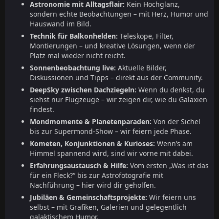
Astronomie mit Alltagsflair:
Kein Hochglanz,
sondern echte Beobachtungen – mit Herz, Humor und
Hauswand im Bild.
Technik für Balkonhelden:
Teleskope, Filter,
Montierungen – und kreative Lösungen, wenn der
Platz mal wieder nicht reicht.
Sonnenbeobachtung live:
Aktuelle Bilder,
Diskussionen und Tipps – direkt aus der Community.
DeepSky zwischen Dachziegeln:
Wenn du denkst, du
siehst nur Flugzeuge – wir zeigen dir, wie du Galaxien
findest.
Mondmomente & Planetenparaden:
Von der Sichel
bis zur Supermond-Show – wir feiern jede Phase.
Kometen, Konjunktionen & Kurioses:
Wenn’s am
Himmel spannend wird, sind wir vorne mit dabei.
Erfahrungsaustausch & Hilfe:
Vom ersten „Was ist das
für ein Fleck?“ bis zur Astrofotografie mit
Nachführung – hier wird dir geholfen.
Jubiläen & Gemeinschaftsprojekte:
Wir feiern uns
selbst – mit Grafiken, Galerien und gelegentlich
galaktischem Humor.