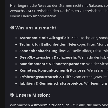
Hier beginnt die Reise zu den Sternen nicht mit Raketen, 
versuchst, M31 zwischen den Dachfirsten zu erwischen – b
einem Hauch Improvisation.
🧭 Was uns ausmacht:
Astronomie mit Alltagsflair:
Kein Hochglanz, sond
Technik für Balkonhelden:
Teleskope, Filter, Monti
Sonnenbeobachtung live:
Aktuelle Bilder, Diskuss
DeepSky zwischen Dachziegeln:
Wenn du denkst, du
Mondmomente & Planetenparaden:
Von der Siche
Kometen, Konjunktionen & Kurioses:
Wenn’s am Hi
Erfahrungsaustausch & Hilfe:
Vom ersten „Was ist d
Jubiläen & Gemeinschaftsprojekte:
Wir feiern uns
🎯 Unsere Mission:
Wir machen Astronomie zugänglich – für alle, die nach oben