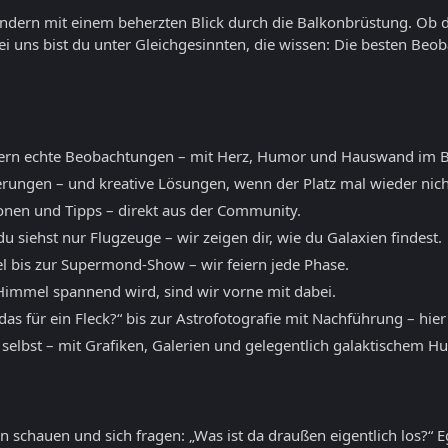
sondern mit einem beherzten Blick durch die Balkonbrüstung. Ob 
ei uns bist du unter Gleichgesinnten, die wissen: Die besten B
ern echte Beobachtungen – mit Herz, Humor und Hauswand im B
erungen – und kreative Lösungen, wenn der Platz mal wieder nicht
ionen und Tipps – direkt aus der Community.
 siehst nur Flugzeuge – wir zeigen dir, wie du Galaxien findest.
l bis zur Supermond-Show – wir feiern jede Phase.
mmel spannend wird, sind wir vorne mit dabei.
as für ein Fleck?“ bis zur Astrofotografie mit Nachführung – hier
 selbst – mit Grafiken, Galerien und gelegentlich galaktischem H
 schauen und sich fragen: „Was ist da draußen eigentlich los?“ E