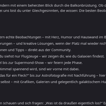
sondern mit einem beherzten Blick durch die Balkonbrüstung. Ob 
ei uns bist du unter Gleichgesinnten, die wissen: Die besten B
ern echte Beobachtungen – mit Herz, Humor und Hauswand im B
erungen – und kreative Lösungen, wenn der Platz mal wieder nicht
ionen und Tipps – direkt aus der Community.
 siehst nur Flugzeuge – wir zeigen dir, wie du Galaxien findest.
l bis zur Supermond-Show – wir feiern jede Phase.
mmel spannend wird, sind wir vorne mit dabei.
as für ein Fleck?“ bis zur Astrofotografie mit Nachführung – hier
 selbst – mit Grafiken, Galerien und gelegentlich galaktischem H
 schauen und sich fragen: „Was ist da draußen eigentlich los?“ E