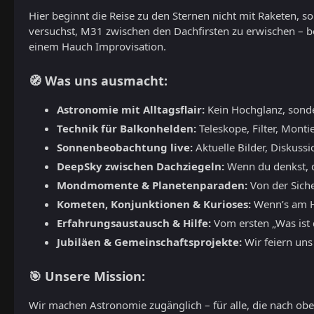
Hier beginnt die Reise zu den Sternen nicht mit Raketen, 
versuchst, M31 zwischen den Dachfirsten zu erwischen – b
einem Hauch Improvisation.
🧭 Was uns ausmacht:
Astronomie mit Alltagsflair:
Kein Hochglanz, sond
Technik für Balkonhelden:
Teleskope, Filter, Monti
Sonnenbeobachtung live:
Aktuelle Bilder, Diskuss
DeepSky zwischen Dachziegeln:
Wenn du denkst, du
Mondmomente & Planetenparaden:
Von der Siche
Kometen, Konjunktionen & Kurioses:
Wenn’s am Hi
Erfahrungsaustausch & Hilfe:
Vom ersten „Was ist d
Jubiläen & Gemeinschaftsprojekte:
Wir feiern uns
🎯 Unsere Mission:
Wir machen Astronomie zugänglich – für alle, die nach oben