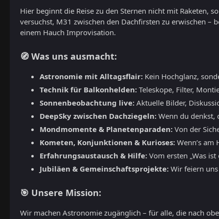
Hier beginnt die Reise zu den Sternen nicht mit Raketen, 
versuchst, M31 zwischen den Dachfirsten zu erwischen – b
einem Hauch Improvisation.
🧭 Was uns ausmacht:
Astronomie mit Alltagsflair:
Kein Hochglanz, sond
Technik für Balkonhelden:
Teleskope, Filter, Monti
Sonnenbeobachtung live:
Aktuelle Bilder, Diskuss
DeepSky zwischen Dachziegeln:
Wenn du denkst, du
Mondmomente & Planetenparaden:
Von der Siche
Kometen, Konjunktionen & Kurioses:
Wenn’s am Hi
Erfahrungsaustausch & Hilfe:
Vom ersten „Was ist d
Jubiläen & Gemeinschaftsprojekte:
Wir feiern uns
🎯 Unsere Mission:
Wir machen Astronomie zugänglich – für alle, die nach oben