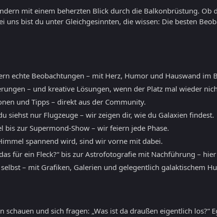
sondern mit einem beherzten Blick durch die Balkonbrüstung. Ob 
ei uns bist du unter Gleichgesinnten, die wissen: Die besten B
ern echte Beobachtungen – mit Herz, Humor und Hauswand im B
erungen – und kreative Lösungen, wenn der Platz mal wieder nicht
ionen und Tipps – direkt aus der Community.
 siehst nur Flugzeuge – wir zeigen dir, wie du Galaxien findest.
l bis zur Supermond-Show – wir feiern jede Phase.
mmel spannend wird, sind wir vorne mit dabei.
as für ein Fleck?“ bis zur Astrofotografie mit Nachführung – hier
 selbst – mit Grafiken, Galerien und gelegentlich galaktischem H
 schauen und sich fragen: „Was ist da draußen eigentlich los?“ E