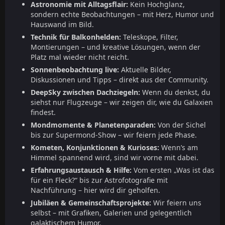
Astronomie mit Alltagsflair:
Kein Hochglanz,
sondern echte Beobachtungen – mit Herz, Humor und
Hauswand im Bild.
Technik für Balkonhelden:
Teleskope, Filter,
Montierungen – und kreative Lösungen, wenn der
Platz mal wieder nicht reicht.
Sonnenbeobachtung live:
Aktuelle Bilder,
Diskussionen und Tipps – direkt aus der Community.
DeepSky zwischen Dachziegeln:
Wenn du denkst, du
siehst nur Flugzeuge – wir zeigen dir, wie du Galaxien
findest.
Mondmomente & Planetenparaden:
Von der Sichel
bis zur Supermond-Show – wir feiern jede Phase.
Kometen, Konjunktionen & Kurioses:
Wenn’s am
Himmel spannend wird, sind wir vorne mit dabei.
Erfahrungsaustausch & Hilfe:
Vom ersten „Was ist das
für ein Fleck?“ bis zur Astrofotografie mit
Nachführung – hier wird dir geholfen.
Jubiläen & Gemeinschaftsprojekte:
Wir feiern uns
selbst – mit Grafiken, Galerien und gelegentlich
galaktischem Humor.