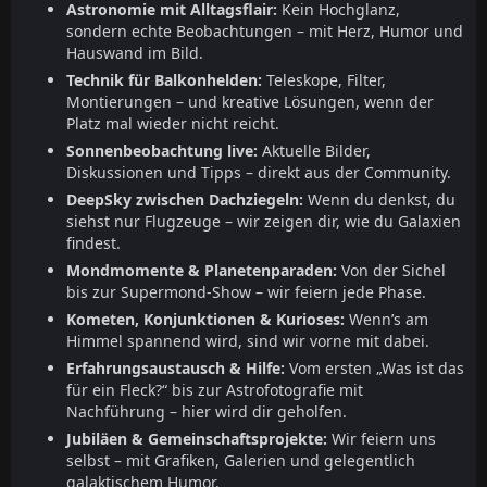
Astronomie mit Alltagsflair:
Kein Hochglanz,
sondern echte Beobachtungen – mit Herz, Humor und
Hauswand im Bild.
Technik für Balkonhelden:
Teleskope, Filter,
Montierungen – und kreative Lösungen, wenn der
Platz mal wieder nicht reicht.
Sonnenbeobachtung live:
Aktuelle Bilder,
Diskussionen und Tipps – direkt aus der Community.
DeepSky zwischen Dachziegeln:
Wenn du denkst, du
siehst nur Flugzeuge – wir zeigen dir, wie du Galaxien
findest.
Mondmomente & Planetenparaden:
Von der Sichel
bis zur Supermond-Show – wir feiern jede Phase.
Kometen, Konjunktionen & Kurioses:
Wenn’s am
Himmel spannend wird, sind wir vorne mit dabei.
Erfahrungsaustausch & Hilfe:
Vom ersten „Was ist das
für ein Fleck?“ bis zur Astrofotografie mit
Nachführung – hier wird dir geholfen.
Jubiläen & Gemeinschaftsprojekte:
Wir feiern uns
selbst – mit Grafiken, Galerien und gelegentlich
galaktischem Humor.