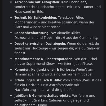
Astronomie mit Alltagsflair:
Kein Hochglanz,
sondern echte Beobachtungen – mit Herz, Humor und
Hauswand im Bild.
Technik für Balkonhelden:
Teleskope, Filter,
Montierungen – und kreative Lösungen, wenn der
Platz mal wieder nicht reicht.
Sonnenbeobachtung live:
Aktuelle Bilder,
Diskussionen und Tipps – direkt aus der Community.
DeepSky zwischen Dachziegeln:
Wenn du denkst, du
siehst nur Flugzeuge – wir zeigen dir, wie du Galaxien
findest.
Mondmomente & Planetenparaden:
Von der Sichel
bis zur Supermond-Show – wir feiern jede Phase.
Kometen, Konjunktionen & Kurioses:
Wenn’s am
Himmel spannend wird, sind wir vorne mit dabei.
Erfahrungsaustausch & Hilfe:
Vom ersten „Was ist das
für ein Fleck?“ bis zur Astrofotografie mit
Nachführung – hier wird dir geholfen.
Jubiläen & Gemeinschaftsprojekte:
Wir feiern uns
selbst – mit Grafiken, Galerien und gelegentlich
galaktischem Humor.