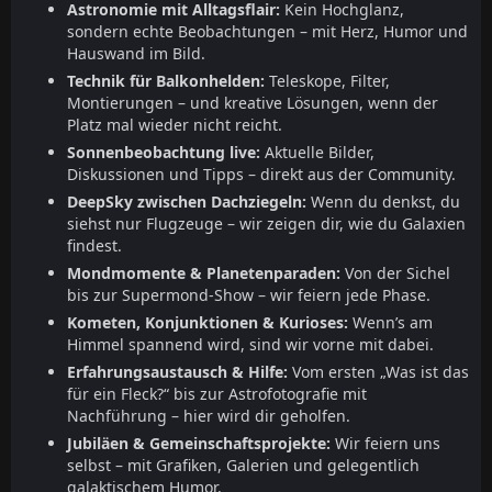
Astronomie mit Alltagsflair:
Kein Hochglanz,
sondern echte Beobachtungen – mit Herz, Humor und
Hauswand im Bild.
Technik für Balkonhelden:
Teleskope, Filter,
Montierungen – und kreative Lösungen, wenn der
Platz mal wieder nicht reicht.
Sonnenbeobachtung live:
Aktuelle Bilder,
Diskussionen und Tipps – direkt aus der Community.
DeepSky zwischen Dachziegeln:
Wenn du denkst, du
siehst nur Flugzeuge – wir zeigen dir, wie du Galaxien
findest.
Mondmomente & Planetenparaden:
Von der Sichel
bis zur Supermond-Show – wir feiern jede Phase.
Kometen, Konjunktionen & Kurioses:
Wenn’s am
Himmel spannend wird, sind wir vorne mit dabei.
Erfahrungsaustausch & Hilfe:
Vom ersten „Was ist das
für ein Fleck?“ bis zur Astrofotografie mit
Nachführung – hier wird dir geholfen.
Jubiläen & Gemeinschaftsprojekte:
Wir feiern uns
selbst – mit Grafiken, Galerien und gelegentlich
galaktischem Humor.