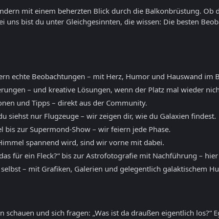
sondern mit einem beherzten Blick durch die Balkonbrüstung. Ob 
ei uns bist du unter Gleichgesinnten, die wissen: Die besten B
ern echte Beobachtungen – mit Herz, Humor und Hauswand im B
erungen – und kreative Lösungen, wenn der Platz mal wieder nicht
ionen und Tipps – direkt aus der Community.
 siehst nur Flugzeuge – wir zeigen dir, wie du Galaxien findest.
l bis zur Supermond-Show – wir feiern jede Phase.
mmel spannend wird, sind wir vorne mit dabei.
as für ein Fleck?“ bis zur Astrofotografie mit Nachführung – hier
 selbst – mit Grafiken, Galerien und gelegentlich galaktischem H
 schauen und sich fragen: „Was ist da draußen eigentlich los?“ E