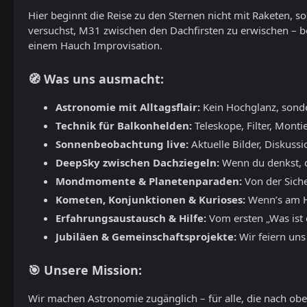
Hier beginnt die Reise zu den Sternen nicht mit Raketen, 
versuchst, M31 zwischen den Dachfirsten zu erwischen – b
einem Hauch Improvisation.
🧭 Was uns ausmacht:
Astronomie mit Alltagsflair:
Kein Hochglanz, sond
Technik für Balkonhelden:
Teleskope, Filter, Monti
Sonnenbeobachtung live:
Aktuelle Bilder, Diskuss
DeepSky zwischen Dachziegeln:
Wenn du denkst, du
Mondmomente & Planetenparaden:
Von der Siche
Kometen, Konjunktionen & Kurioses:
Wenn’s am Hi
Erfahrungsaustausch & Hilfe:
Vom ersten „Was ist d
Jubiläen & Gemeinschaftsprojekte:
Wir feiern uns
🎯 Unsere Mission:
Wir machen Astronomie zugänglich – für alle, die nach oben