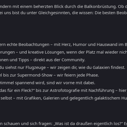
sondern mit einem beherzten Blick durch die Balkonbrüstung. Ob 
ei uns bist du unter Gleichgesinnten, die wissen: Die besten B
ern echte Beobachtungen – mit Herz, Humor und Hauswand im B
erungen – und kreative Lösungen, wenn der Platz mal wieder nicht
ionen und Tipps – direkt aus der Community.
 siehst nur Flugzeuge – wir zeigen dir, wie du Galaxien findest.
l bis zur Supermond-Show – wir feiern jede Phase.
mmel spannend wird, sind wir vorne mit dabei.
as für ein Fleck?“ bis zur Astrofotografie mit Nachführung – hier
 selbst – mit Grafiken, Galerien und gelegentlich galaktischem H
 schauen und sich fragen: „Was ist da draußen eigentlich los?“ E