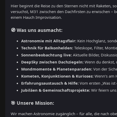
Hier beginnt die Reise zu den Sternen nicht mit Raketen, 
versuchst, M31 zwischen den Dachfirsten zu erwischen – b
einem Hauch Improvisation.
🧭 Was uns ausmacht:
Astronomie mit Alltagsflair:
Kein Hochglanz, sond
Technik für Balkonhelden:
Teleskope, Filter, Monti
Sonnenbeobachtung live:
Aktuelle Bilder, Diskuss
DeepSky zwischen Dachziegeln:
Wenn du denkst, du
Mondmomente & Planetenparaden:
Von der Siche
Kometen, Konjunktionen & Kurioses:
Wenn’s am Hi
Erfahrungsaustausch & Hilfe:
Vom ersten „Was ist d
Jubiläen & Gemeinschaftsprojekte:
Wir feiern uns
🎯 Unsere Mission:
Wir machen Astronomie zugänglich – für alle, die nach oben