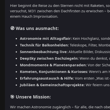
Hier beginnt die Reise zu den Sternen nicht mit Raketen, 
versuchst, M31 zwischen den Dachfirsten zu erwischen – b
einem Hauch Improvisation.
🧭 Was uns ausmacht:
Astronomie mit Alltagsflair:
Kein Hochglanz, sond
Technik für Balkonhelden:
Teleskope, Filter, Monti
Sonnenbeobachtung live:
Aktuelle Bilder, Diskuss
DeepSky zwischen Dachziegeln:
Wenn du denkst, du
Mondmomente & Planetenparaden:
Von der Siche
Kometen, Konjunktionen & Kurioses:
Wenn’s am Hi
Erfahrungsaustausch & Hilfe:
Vom ersten „Was ist d
Jubiläen & Gemeinschaftsprojekte:
Wir feiern uns
🎯 Unsere Mission:
Wir machen Astronomie zugänglich – für alle, die nach oben