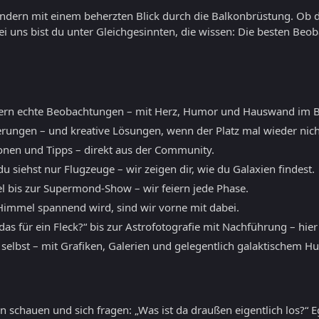
sondern mit einem beherzten Blick durch die Balkonbrüstung. Ob 
ei uns bist du unter Gleichgesinnten, die wissen: Die besten B
ern echte Beobachtungen – mit Herz, Humor und Hauswand im B
erungen – und kreative Lösungen, wenn der Platz mal wieder nicht
ionen und Tipps – direkt aus der Community.
 siehst nur Flugzeuge – wir zeigen dir, wie du Galaxien findest.
l bis zur Supermond-Show – wir feiern jede Phase.
mmel spannend wird, sind wir vorne mit dabei.
as für ein Fleck?“ bis zur Astrofotografie mit Nachführung – hier
 selbst – mit Grafiken, Galerien und gelegentlich galaktischem H
 schauen und sich fragen: „Was ist da draußen eigentlich los?“ E