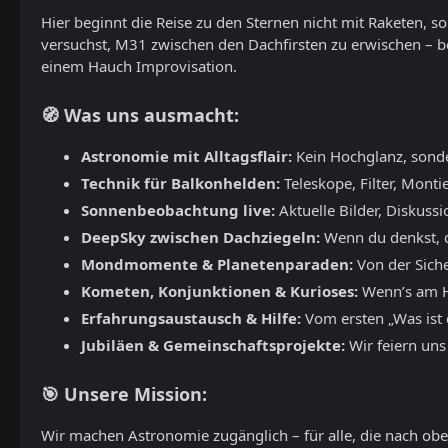
Hier beginnt die Reise zu den Sternen nicht mit Raketen, 
versuchst, M31 zwischen den Dachfirsten zu erwischen – b
einem Hauch Improvisation.
🧭 Was uns ausmacht:
Astronomie mit Alltagsflair:
Kein Hochglanz, sond
Technik für Balkonhelden:
Teleskope, Filter, Monti
Sonnenbeobachtung live:
Aktuelle Bilder, Diskuss
DeepSky zwischen Dachziegeln:
Wenn du denkst, du
Mondmomente & Planetenparaden:
Von der Siche
Kometen, Konjunktionen & Kurioses:
Wenn’s am Hi
Erfahrungsaustausch & Hilfe:
Vom ersten „Was ist d
Jubiläen & Gemeinschaftsprojekte:
Wir feiern uns
🎯 Unsere Mission:
Wir machen Astronomie zugänglich – für alle, die nach oben