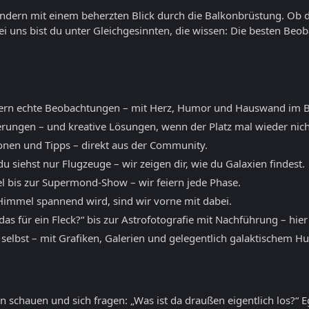
sondern mit einem beherzten Blick durch die Balkonbrüstung. Ob 
ei uns bist du unter Gleichgesinnten, die wissen: Die besten B
ern echte Beobachtungen – mit Herz, Humor und Hauswand im B
erungen – und kreative Lösungen, wenn der Platz mal wieder nicht
ionen und Tipps – direkt aus der Community.
 siehst nur Flugzeuge – wir zeigen dir, wie du Galaxien findest.
l bis zur Supermond-Show – wir feiern jede Phase.
mmel spannend wird, sind wir vorne mit dabei.
as für ein Fleck?“ bis zur Astrofotografie mit Nachführung – hier
 selbst – mit Grafiken, Galerien und gelegentlich galaktischem H
 schauen und sich fragen: „Was ist da draußen eigentlich los?“ E