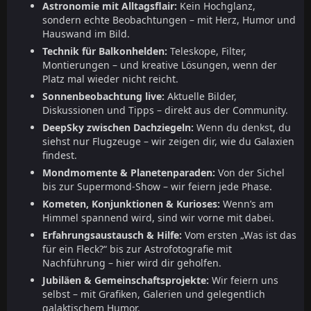
Astronomie mit Alltagsflair:
Kein Hochglanz,
sondern echte Beobachtungen – mit Herz, Humor und
Hauswand im Bild.
Technik für Balkonhelden:
Teleskope, Filter,
Montierungen – und kreative Lösungen, wenn der
Platz mal wieder nicht reicht.
Sonnenbeobachtung live:
Aktuelle Bilder,
Diskussionen und Tipps – direkt aus der Community.
DeepSky zwischen Dachziegeln:
Wenn du denkst, du
siehst nur Flugzeuge – wir zeigen dir, wie du Galaxien
findest.
Mondmomente & Planetenparaden:
Von der Sichel
bis zur Supermond-Show – wir feiern jede Phase.
Kometen, Konjunktionen & Kurioses:
Wenn’s am
Himmel spannend wird, sind wir vorne mit dabei.
Erfahrungsaustausch & Hilfe:
Vom ersten „Was ist das
für ein Fleck?“ bis zur Astrofotografie mit
Nachführung – hier wird dir geholfen.
Jubiläen & Gemeinschaftsprojekte:
Wir feiern uns
selbst – mit Grafiken, Galerien und gelegentlich
galaktischem Humor.