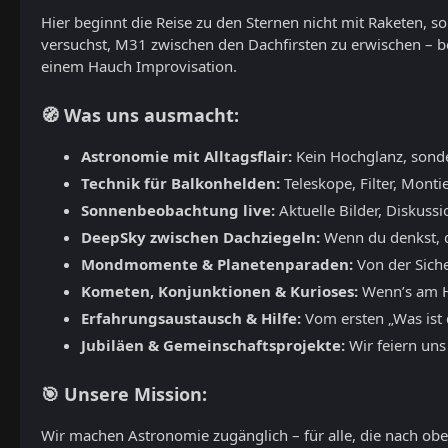
Hier beginnt die Reise zu den Sternen nicht mit Raketen, 
versuchst, M31 zwischen den Dachfirsten zu erwischen – b
einem Hauch Improvisation.
🧭 Was uns ausmacht:
Astronomie mit Alltagsflair:
Kein Hochglanz, sond
Technik für Balkonhelden:
Teleskope, Filter, Monti
Sonnenbeobachtung live:
Aktuelle Bilder, Diskuss
DeepSky zwischen Dachziegeln:
Wenn du denkst, du
Mondmomente & Planetenparaden:
Von der Siche
Kometen, Konjunktionen & Kurioses:
Wenn’s am Hi
Erfahrungsaustausch & Hilfe:
Vom ersten „Was ist d
Jubiläen & Gemeinschaftsprojekte:
Wir feiern uns
🎯 Unsere Mission:
Wir machen Astronomie zugänglich – für alle, die nach oben