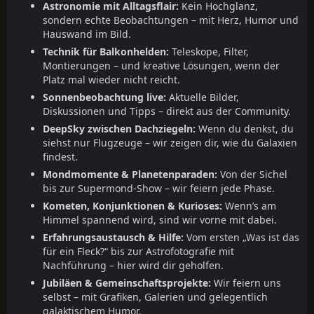
Astronomie mit Alltagsflair:
Kein Hochglanz,
sondern echte Beobachtungen – mit Herz, Humor und
Hauswand im Bild.
Technik für Balkonhelden:
Teleskope, Filter,
Montierungen – und kreative Lösungen, wenn der
Platz mal wieder nicht reicht.
Sonnenbeobachtung live:
Aktuelle Bilder,
Diskussionen und Tipps – direkt aus der Community.
DeepSky zwischen Dachziegeln:
Wenn du denkst, du
siehst nur Flugzeuge – wir zeigen dir, wie du Galaxien
findest.
Mondmomente & Planetenparaden:
Von der Sichel
bis zur Supermond-Show – wir feiern jede Phase.
Kometen, Konjunktionen & Kurioses:
Wenn’s am
Himmel spannend wird, sind wir vorne mit dabei.
Erfahrungsaustausch & Hilfe:
Vom ersten „Was ist das
für ein Fleck?“ bis zur Astrofotografie mit
Nachführung – hier wird dir geholfen.
Jubiläen & Gemeinschaftsprojekte:
Wir feiern uns
selbst – mit Grafiken, Galerien und gelegentlich
galaktischem Humor.