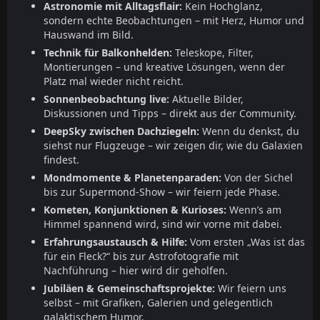
Astronomie mit Alltagsflair:
Kein Hochglanz,
sondern echte Beobachtungen – mit Herz, Humor und
Hauswand im Bild.
Technik für Balkonhelden:
Teleskope, Filter,
Montierungen – und kreative Lösungen, wenn der
Platz mal wieder nicht reicht.
Sonnenbeobachtung live:
Aktuelle Bilder,
Diskussionen und Tipps – direkt aus der Community.
DeepSky zwischen Dachziegeln:
Wenn du denkst, du
siehst nur Flugzeuge – wir zeigen dir, wie du Galaxien
findest.
Mondmomente & Planetenparaden:
Von der Sichel
bis zur Supermond-Show – wir feiern jede Phase.
Kometen, Konjunktionen & Kurioses:
Wenn’s am
Himmel spannend wird, sind wir vorne mit dabei.
Erfahrungsaustausch & Hilfe:
Vom ersten „Was ist das
für ein Fleck?“ bis zur Astrofotografie mit
Nachführung – hier wird dir geholfen.
Jubiläen & Gemeinschaftsprojekte:
Wir feiern uns
selbst – mit Grafiken, Galerien und gelegentlich
galaktischem Humor.