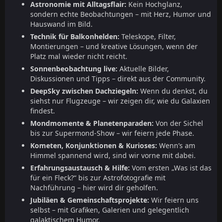
Astronomie mit Alltagsflair:
Kein Hochglanz,
sondern echte Beobachtungen – mit Herz, Humor und
Hauswand im Bild.
Technik für Balkonhelden:
Teleskope, Filter,
Montierungen – und kreative Lösungen, wenn der
Platz mal wieder nicht reicht.
Sonnenbeobachtung live:
Aktuelle Bilder,
Diskussionen und Tipps – direkt aus der Community.
DeepSky zwischen Dachziegeln:
Wenn du denkst, du
siehst nur Flugzeuge – wir zeigen dir, wie du Galaxien
findest.
Mondmomente & Planetenparaden:
Von der Sichel
bis zur Supermond-Show – wir feiern jede Phase.
Kometen, Konjunktionen & Kurioses:
Wenn’s am
Himmel spannend wird, sind wir vorne mit dabei.
Erfahrungsaustausch & Hilfe:
Vom ersten „Was ist das
für ein Fleck?“ bis zur Astrofotografie mit
Nachführung – hier wird dir geholfen.
Jubiläen & Gemeinschaftsprojekte:
Wir feiern uns
selbst – mit Grafiken, Galerien und gelegentlich
galaktischem Humor.