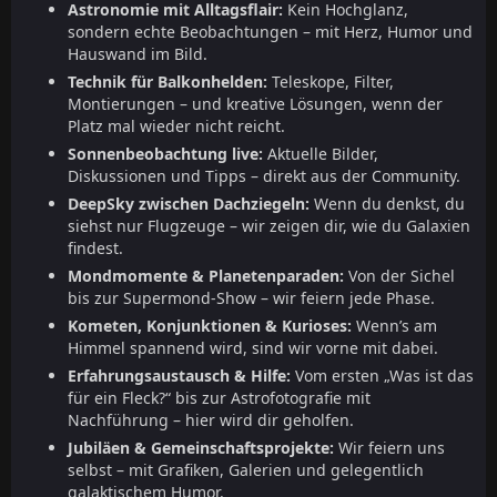
Astronomie mit Alltagsflair:
Kein Hochglanz,
sondern echte Beobachtungen – mit Herz, Humor und
Hauswand im Bild.
Technik für Balkonhelden:
Teleskope, Filter,
Montierungen – und kreative Lösungen, wenn der
Platz mal wieder nicht reicht.
Sonnenbeobachtung live:
Aktuelle Bilder,
Diskussionen und Tipps – direkt aus der Community.
DeepSky zwischen Dachziegeln:
Wenn du denkst, du
siehst nur Flugzeuge – wir zeigen dir, wie du Galaxien
findest.
Mondmomente & Planetenparaden:
Von der Sichel
bis zur Supermond-Show – wir feiern jede Phase.
Kometen, Konjunktionen & Kurioses:
Wenn’s am
Himmel spannend wird, sind wir vorne mit dabei.
Erfahrungsaustausch & Hilfe:
Vom ersten „Was ist das
für ein Fleck?“ bis zur Astrofotografie mit
Nachführung – hier wird dir geholfen.
Jubiläen & Gemeinschaftsprojekte:
Wir feiern uns
selbst – mit Grafiken, Galerien und gelegentlich
galaktischem Humor.