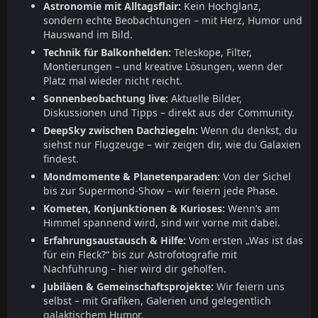
Astronomie mit Alltagsflair:
Kein Hochglanz,
sondern echte Beobachtungen – mit Herz, Humor und
Hauswand im Bild.
Technik für Balkonhelden:
Teleskope, Filter,
Montierungen – und kreative Lösungen, wenn der
Platz mal wieder nicht reicht.
Sonnenbeobachtung live:
Aktuelle Bilder,
Diskussionen und Tipps – direkt aus der Community.
DeepSky zwischen Dachziegeln:
Wenn du denkst, du
siehst nur Flugzeuge – wir zeigen dir, wie du Galaxien
findest.
Mondmomente & Planetenparaden:
Von der Sichel
bis zur Supermond-Show – wir feiern jede Phase.
Kometen, Konjunktionen & Kurioses:
Wenn’s am
Himmel spannend wird, sind wir vorne mit dabei.
Erfahrungsaustausch & Hilfe:
Vom ersten „Was ist das
für ein Fleck?“ bis zur Astrofotografie mit
Nachführung – hier wird dir geholfen.
Jubiläen & Gemeinschaftsprojekte:
Wir feiern uns
selbst – mit Grafiken, Galerien und gelegentlich
galaktischem Humor.