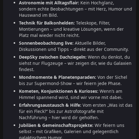
Astronomie mit Alltagsflair:
Kein Hochglanz,
sondern echte Beobachtungen – mit Herz, Humor und
Hauswand im Bild.
Technik für Balkonhelden:
Teleskope, Filter,
Montierungen – und kreative Lösungen, wenn der
Platz mal wieder nicht reicht.
Sonnenbeobachtung live:
Aktuelle Bilder,
Diskussionen und Tipps – direkt aus der Community.
DeepSky zwischen Dachziegeln:
Wenn du denkst, du
siehst nur Flugzeuge – wir zeigen dir, wie du Galaxien
findest.
Mondmomente & Planetenparaden:
Von der Sichel
bis zur Supermond-Show – wir feiern jede Phase.
Kometen, Konjunktionen & Kurioses:
Wenn’s am
Himmel spannend wird, sind wir vorne mit dabei.
Erfahrungsaustausch & Hilfe:
Vom ersten „Was ist das
für ein Fleck?“ bis zur Astrofotografie mit
Nachführung – hier wird dir geholfen.
Jubiläen & Gemeinschaftsprojekte:
Wir feiern uns
selbst – mit Grafiken, Galerien und gelegentlich
galaktischem Humor.