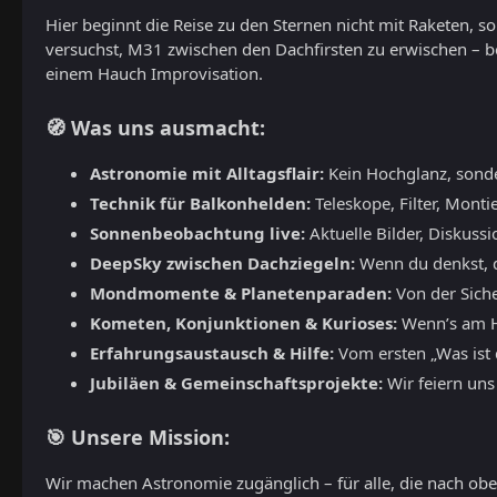
Hier beginnt die Reise zu den Sternen nicht mit Raketen, 
versuchst, M31 zwischen den Dachfirsten zu erwischen – b
einem Hauch Improvisation.
🧭 Was uns ausmacht:
Astronomie mit Alltagsflair:
Kein Hochglanz, sond
Technik für Balkonhelden:
Teleskope, Filter, Monti
Sonnenbeobachtung live:
Aktuelle Bilder, Diskuss
DeepSky zwischen Dachziegeln:
Wenn du denkst, du
Mondmomente & Planetenparaden:
Von der Siche
Kometen, Konjunktionen & Kurioses:
Wenn’s am Hi
Erfahrungsaustausch & Hilfe:
Vom ersten „Was ist d
Jubiläen & Gemeinschaftsprojekte:
Wir feiern uns
🎯 Unsere Mission:
Wir machen Astronomie zugänglich – für alle, die nach oben