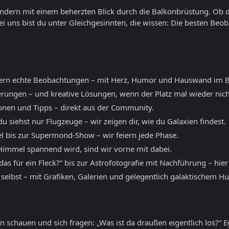
sondern mit einem beherzten Blick durch die Balkonbrüstung. Ob 
ei uns bist du unter Gleichgesinnten, die wissen: Die besten B
ern echte Beobachtungen – mit Herz, Humor und Hauswand im B
erungen – und kreative Lösungen, wenn der Platz mal wieder nicht
ionen und Tipps – direkt aus der Community.
 siehst nur Flugzeuge – wir zeigen dir, wie du Galaxien findest.
l bis zur Supermond-Show – wir feiern jede Phase.
mmel spannend wird, sind wir vorne mit dabei.
as für ein Fleck?“ bis zur Astrofotografie mit Nachführung – hier
 selbst – mit Grafiken, Galerien und gelegentlich galaktischem H
 schauen und sich fragen: „Was ist da draußen eigentlich los?“ E