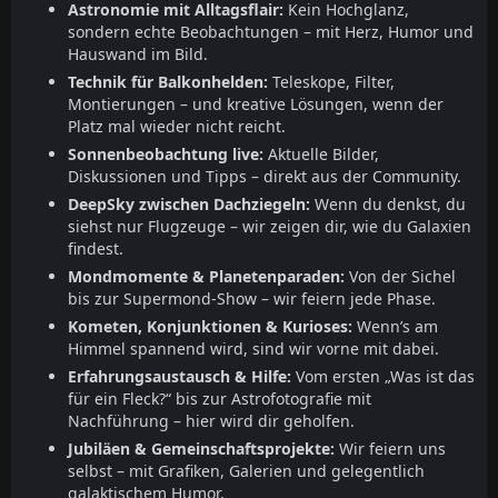
Astronomie mit Alltagsflair:
Kein Hochglanz,
sondern echte Beobachtungen – mit Herz, Humor und
Hauswand im Bild.
Technik für Balkonhelden:
Teleskope, Filter,
Montierungen – und kreative Lösungen, wenn der
Platz mal wieder nicht reicht.
Sonnenbeobachtung live:
Aktuelle Bilder,
Diskussionen und Tipps – direkt aus der Community.
DeepSky zwischen Dachziegeln:
Wenn du denkst, du
siehst nur Flugzeuge – wir zeigen dir, wie du Galaxien
findest.
Mondmomente & Planetenparaden:
Von der Sichel
bis zur Supermond-Show – wir feiern jede Phase.
Kometen, Konjunktionen & Kurioses:
Wenn’s am
Himmel spannend wird, sind wir vorne mit dabei.
Erfahrungsaustausch & Hilfe:
Vom ersten „Was ist das
für ein Fleck?“ bis zur Astrofotografie mit
Nachführung – hier wird dir geholfen.
Jubiläen & Gemeinschaftsprojekte:
Wir feiern uns
selbst – mit Grafiken, Galerien und gelegentlich
galaktischem Humor.