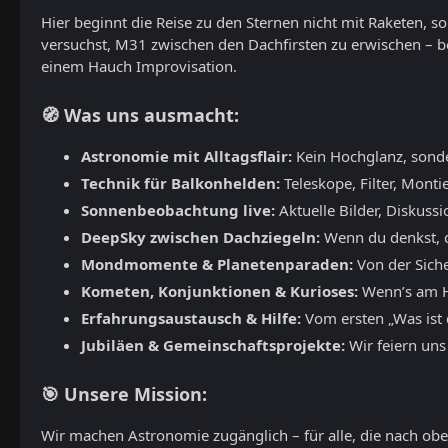
Hier beginnt die Reise zu den Sternen nicht mit Raketen, 
versuchst, M31 zwischen den Dachfirsten zu erwischen – b
einem Hauch Improvisation.
🧭 Was uns ausmacht:
Astronomie mit Alltagsflair:
Kein Hochglanz, sond
Technik für Balkonhelden:
Teleskope, Filter, Monti
Sonnenbeobachtung live:
Aktuelle Bilder, Diskuss
DeepSky zwischen Dachziegeln:
Wenn du denkst, du
Mondmomente & Planetenparaden:
Von der Siche
Kometen, Konjunktionen & Kurioses:
Wenn’s am Hi
Erfahrungsaustausch & Hilfe:
Vom ersten „Was ist d
Jubiläen & Gemeinschaftsprojekte:
Wir feiern uns
🎯 Unsere Mission:
Wir machen Astronomie zugänglich – für alle, die nach oben