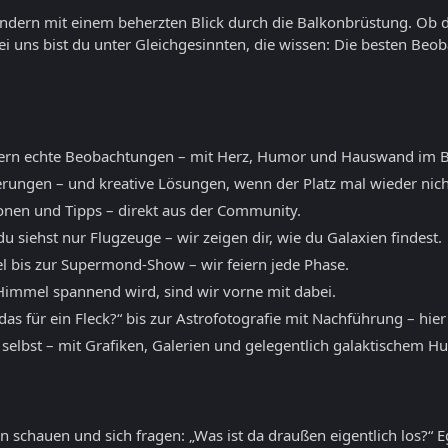
sondern mit einem beherzten Blick durch die Balkonbrüstung. Ob 
ei uns bist du unter Gleichgesinnten, die wissen: Die besten B
ern echte Beobachtungen – mit Herz, Humor und Hauswand im B
erungen – und kreative Lösungen, wenn der Platz mal wieder nicht
ionen und Tipps – direkt aus der Community.
 siehst nur Flugzeuge – wir zeigen dir, wie du Galaxien findest.
l bis zur Supermond-Show – wir feiern jede Phase.
mmel spannend wird, sind wir vorne mit dabei.
as für ein Fleck?“ bis zur Astrofotografie mit Nachführung – hier
 selbst – mit Grafiken, Galerien und gelegentlich galaktischem H
 schauen und sich fragen: „Was ist da draußen eigentlich los?“ E