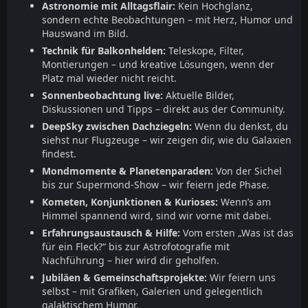
Astronomie mit Alltagsflair:
Kein Hochglanz,
sondern echte Beobachtungen – mit Herz, Humor und
Hauswand im Bild.
Technik für Balkonhelden:
Teleskope, Filter,
Montierungen – und kreative Lösungen, wenn der
Platz mal wieder nicht reicht.
Sonnenbeobachtung live:
Aktuelle Bilder,
Diskussionen und Tipps – direkt aus der Community.
DeepSky zwischen Dachziegeln:
Wenn du denkst, du
siehst nur Flugzeuge – wir zeigen dir, wie du Galaxien
findest.
Mondmomente & Planetenparaden:
Von der Sichel
bis zur Supermond-Show – wir feiern jede Phase.
Kometen, Konjunktionen & Kurioses:
Wenn’s am
Himmel spannend wird, sind wir vorne mit dabei.
Erfahrungsaustausch & Hilfe:
Vom ersten „Was ist das
für ein Fleck?“ bis zur Astrofotografie mit
Nachführung – hier wird dir geholfen.
Jubiläen & Gemeinschaftsprojekte:
Wir feiern uns
selbst – mit Grafiken, Galerien und gelegentlich
galaktischem Humor.