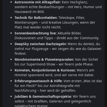
Astronomie mit Alltagsflair:
Kein Hochglanz,
sondern echte Beobachtungen – mit Herz, Humor und
Hauswand im Bild.
Technik für Balkonhelden:
Teleskope, Filter,
Montierungen – und kreative Lösungen, wenn der
Platz mal wieder nicht reicht.
Sonnenbeobachtung live:
Aktuelle Bilder,
Diskussionen und Tipps – direkt aus der Community.
DeepSky zwischen Dachziegeln:
Wenn du denkst, du
siehst nur Flugzeuge – wir zeigen dir, wie du Galaxien
findest.
Mondmomente & Planetenparaden:
Von der Sichel
bis zur Supermond-Show – wir feiern jede Phase.
Kometen, Konjunktionen & Kurioses:
Wenn’s am
Himmel spannend wird, sind wir vorne mit dabei.
Erfahrungsaustausch & Hilfe:
Vom ersten „Was ist das
für ein Fleck?“ bis zur Astrofotografie mit
Nachführung – hier wird dir geholfen.
Jubiläen & Gemeinschaftsprojekte:
Wir feiern uns
selbst – mit Grafiken, Galerien und gelegentlich
galaktischem Humor.