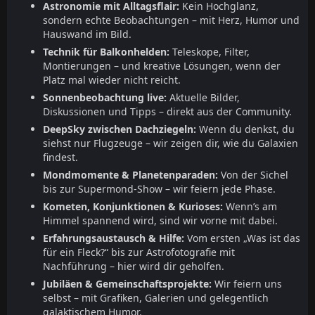
Astronomie mit Alltagsflair:
Kein Hochglanz,
sondern echte Beobachtungen – mit Herz, Humor und
Hauswand im Bild.
Technik für Balkonhelden:
Teleskope, Filter,
Montierungen – und kreative Lösungen, wenn der
Platz mal wieder nicht reicht.
Sonnenbeobachtung live:
Aktuelle Bilder,
Diskussionen und Tipps – direkt aus der Community.
DeepSky zwischen Dachziegeln:
Wenn du denkst, du
siehst nur Flugzeuge – wir zeigen dir, wie du Galaxien
findest.
Mondmomente & Planetenparaden:
Von der Sichel
bis zur Supermond-Show – wir feiern jede Phase.
Kometen, Konjunktionen & Kurioses:
Wenn’s am
Himmel spannend wird, sind wir vorne mit dabei.
Erfahrungsaustausch & Hilfe:
Vom ersten „Was ist das
für ein Fleck?“ bis zur Astrofotografie mit
Nachführung – hier wird dir geholfen.
Jubiläen & Gemeinschaftsprojekte:
Wir feiern uns
selbst – mit Grafiken, Galerien und gelegentlich
galaktischem Humor.