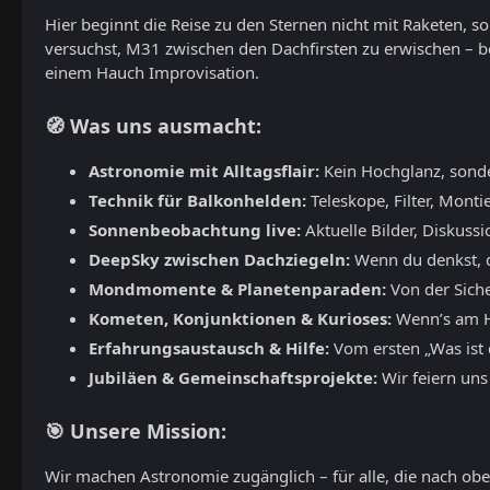
Hier beginnt die Reise zu den Sternen nicht mit Raketen, 
versuchst, M31 zwischen den Dachfirsten zu erwischen – b
einem Hauch Improvisation.
🧭 Was uns ausmacht:
Astronomie mit Alltagsflair:
Kein Hochglanz, sond
Technik für Balkonhelden:
Teleskope, Filter, Monti
Sonnenbeobachtung live:
Aktuelle Bilder, Diskuss
DeepSky zwischen Dachziegeln:
Wenn du denkst, du
Mondmomente & Planetenparaden:
Von der Siche
Kometen, Konjunktionen & Kurioses:
Wenn’s am Hi
Erfahrungsaustausch & Hilfe:
Vom ersten „Was ist d
Jubiläen & Gemeinschaftsprojekte:
Wir feiern uns
🎯 Unsere Mission:
Wir machen Astronomie zugänglich – für alle, die nach oben