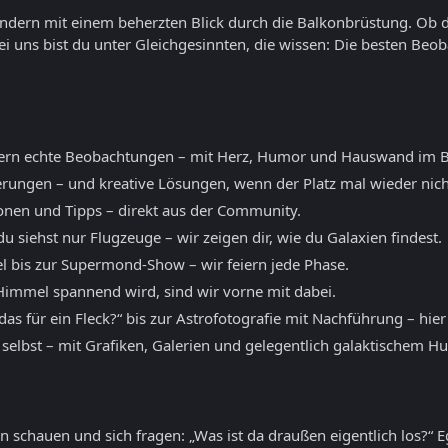
sondern mit einem beherzten Blick durch die Balkonbrüstung. Ob 
ei uns bist du unter Gleichgesinnten, die wissen: Die besten B
ern echte Beobachtungen – mit Herz, Humor und Hauswand im B
erungen – und kreative Lösungen, wenn der Platz mal wieder nicht
ionen und Tipps – direkt aus der Community.
 siehst nur Flugzeuge – wir zeigen dir, wie du Galaxien findest.
l bis zur Supermond-Show – wir feiern jede Phase.
mmel spannend wird, sind wir vorne mit dabei.
as für ein Fleck?“ bis zur Astrofotografie mit Nachführung – hier
 selbst – mit Grafiken, Galerien und gelegentlich galaktischem H
 schauen und sich fragen: „Was ist da draußen eigentlich los?“ E