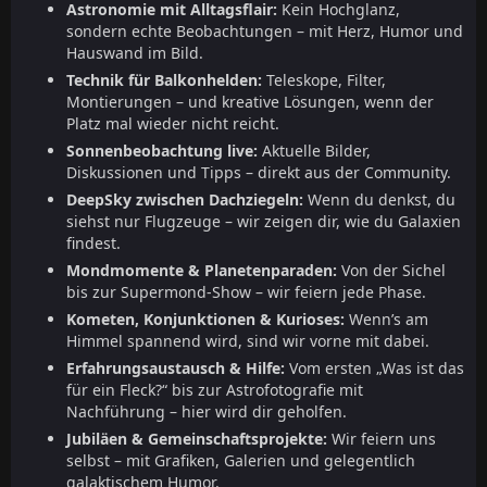
Astronomie mit Alltagsflair:
Kein Hochglanz,
sondern echte Beobachtungen – mit Herz, Humor und
Hauswand im Bild.
Technik für Balkonhelden:
Teleskope, Filter,
Montierungen – und kreative Lösungen, wenn der
Platz mal wieder nicht reicht.
Sonnenbeobachtung live:
Aktuelle Bilder,
Diskussionen und Tipps – direkt aus der Community.
DeepSky zwischen Dachziegeln:
Wenn du denkst, du
siehst nur Flugzeuge – wir zeigen dir, wie du Galaxien
findest.
Mondmomente & Planetenparaden:
Von der Sichel
bis zur Supermond-Show – wir feiern jede Phase.
Kometen, Konjunktionen & Kurioses:
Wenn’s am
Himmel spannend wird, sind wir vorne mit dabei.
Erfahrungsaustausch & Hilfe:
Vom ersten „Was ist das
für ein Fleck?“ bis zur Astrofotografie mit
Nachführung – hier wird dir geholfen.
Jubiläen & Gemeinschaftsprojekte:
Wir feiern uns
selbst – mit Grafiken, Galerien und gelegentlich
galaktischem Humor.