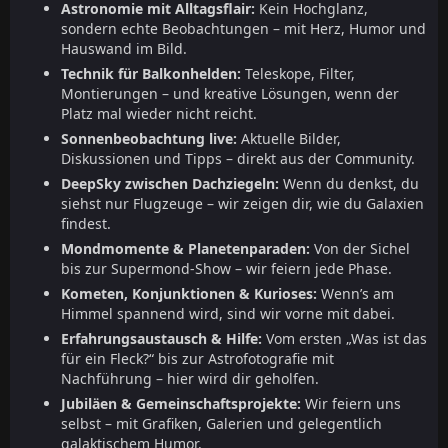
Astronomie mit Alltagsflair:
Kein Hochglanz,
sondern echte Beobachtungen – mit Herz, Humor und
Hauswand im Bild.
Technik für Balkonhelden:
Teleskope, Filter,
Montierungen – und kreative Lösungen, wenn der
Platz mal wieder nicht reicht.
Sonnenbeobachtung live:
Aktuelle Bilder,
Diskussionen und Tipps – direkt aus der Community.
DeepSky zwischen Dachziegeln:
Wenn du denkst, du
siehst nur Flugzeuge – wir zeigen dir, wie du Galaxien
findest.
Mondmomente & Planetenparaden:
Von der Sichel
bis zur Supermond-Show – wir feiern jede Phase.
Kometen, Konjunktionen & Kurioses:
Wenn’s am
Himmel spannend wird, sind wir vorne mit dabei.
Erfahrungsaustausch & Hilfe:
Vom ersten „Was ist das
für ein Fleck?“ bis zur Astrofotografie mit
Nachführung – hier wird dir geholfen.
Jubiläen & Gemeinschaftsprojekte:
Wir feiern uns
selbst – mit Grafiken, Galerien und gelegentlich
galaktischem Humor.