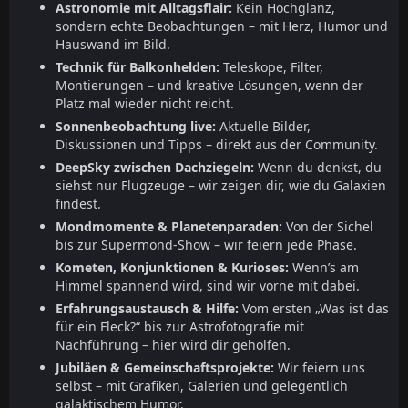
Astronomie mit Alltagsflair:
Kein Hochglanz,
sondern echte Beobachtungen – mit Herz, Humor und
Hauswand im Bild.
Technik für Balkonhelden:
Teleskope, Filter,
Montierungen – und kreative Lösungen, wenn der
Platz mal wieder nicht reicht.
Sonnenbeobachtung live:
Aktuelle Bilder,
Diskussionen und Tipps – direkt aus der Community.
DeepSky zwischen Dachziegeln:
Wenn du denkst, du
siehst nur Flugzeuge – wir zeigen dir, wie du Galaxien
findest.
Mondmomente & Planetenparaden:
Von der Sichel
bis zur Supermond-Show – wir feiern jede Phase.
Kometen, Konjunktionen & Kurioses:
Wenn’s am
Himmel spannend wird, sind wir vorne mit dabei.
Erfahrungsaustausch & Hilfe:
Vom ersten „Was ist das
für ein Fleck?“ bis zur Astrofotografie mit
Nachführung – hier wird dir geholfen.
Jubiläen & Gemeinschaftsprojekte:
Wir feiern uns
selbst – mit Grafiken, Galerien und gelegentlich
galaktischem Humor.