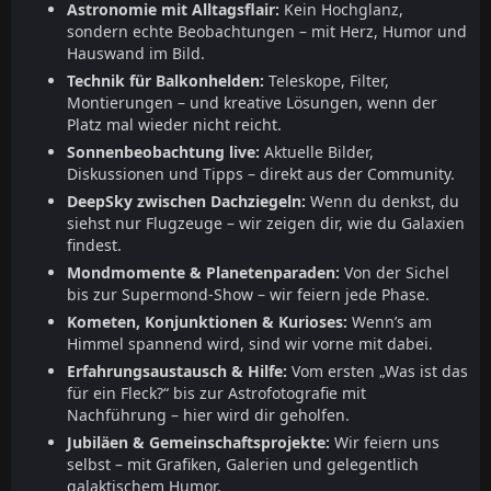
Astronomie mit Alltagsflair:
Kein Hochglanz,
sondern echte Beobachtungen – mit Herz, Humor und
Hauswand im Bild.
Technik für Balkonhelden:
Teleskope, Filter,
Montierungen – und kreative Lösungen, wenn der
Platz mal wieder nicht reicht.
Sonnenbeobachtung live:
Aktuelle Bilder,
Diskussionen und Tipps – direkt aus der Community.
DeepSky zwischen Dachziegeln:
Wenn du denkst, du
siehst nur Flugzeuge – wir zeigen dir, wie du Galaxien
findest.
Mondmomente & Planetenparaden:
Von der Sichel
bis zur Supermond-Show – wir feiern jede Phase.
Kometen, Konjunktionen & Kurioses:
Wenn’s am
Himmel spannend wird, sind wir vorne mit dabei.
Erfahrungsaustausch & Hilfe:
Vom ersten „Was ist das
für ein Fleck?“ bis zur Astrofotografie mit
Nachführung – hier wird dir geholfen.
Jubiläen & Gemeinschaftsprojekte:
Wir feiern uns
selbst – mit Grafiken, Galerien und gelegentlich
galaktischem Humor.