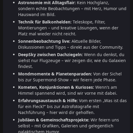
Astronomie mit Alltagsflair:
Kein Hochglanz,
sondern echte Beobachtungen – mit Herz, Humor und
Hauswand im Bild.
Technik für Balkonhelden:
Teleskope, Filter,
Montierungen – und kreative Lösungen, wenn der
Platz mal wieder nicht reicht.
Sonnenbeobachtung live:
Aktuelle Bilder,
Diskussionen und Tipps – direkt aus der Community.
DeepSky zwischen Dachziegeln:
Wenn du denkst, du
siehst nur Flugzeuge – wir zeigen dir, wie du Galaxien
findest.
Mondmomente & Planetenparaden:
Von der Sichel
bis zur Supermond-Show – wir feiern jede Phase.
Kometen, Konjunktionen & Kurioses:
Wenn’s am
Himmel spannend wird, sind wir vorne mit dabei.
Erfahrungsaustausch & Hilfe:
Vom ersten „Was ist das
für ein Fleck?“ bis zur Astrofotografie mit
Nachführung – hier wird dir geholfen.
Jubiläen & Gemeinschaftsprojekte:
Wir feiern uns
selbst – mit Grafiken, Galerien und gelegentlich
galaktischem Humor.