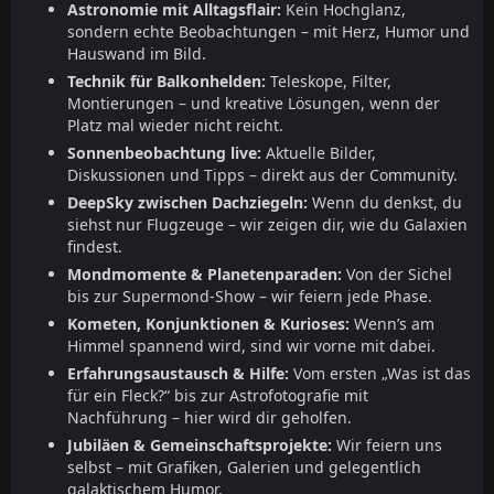
Astronomie mit Alltagsflair:
Kein Hochglanz,
sondern echte Beobachtungen – mit Herz, Humor und
Hauswand im Bild.
Technik für Balkonhelden:
Teleskope, Filter,
Montierungen – und kreative Lösungen, wenn der
Platz mal wieder nicht reicht.
Sonnenbeobachtung live:
Aktuelle Bilder,
Diskussionen und Tipps – direkt aus der Community.
DeepSky zwischen Dachziegeln:
Wenn du denkst, du
siehst nur Flugzeuge – wir zeigen dir, wie du Galaxien
findest.
Mondmomente & Planetenparaden:
Von der Sichel
bis zur Supermond-Show – wir feiern jede Phase.
Kometen, Konjunktionen & Kurioses:
Wenn’s am
Himmel spannend wird, sind wir vorne mit dabei.
Erfahrungsaustausch & Hilfe:
Vom ersten „Was ist das
für ein Fleck?“ bis zur Astrofotografie mit
Nachführung – hier wird dir geholfen.
Jubiläen & Gemeinschaftsprojekte:
Wir feiern uns
selbst – mit Grafiken, Galerien und gelegentlich
galaktischem Humor.